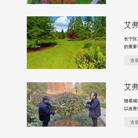
艾弗
长宁区
的重要
查
艾弗
随着城
以改善
查