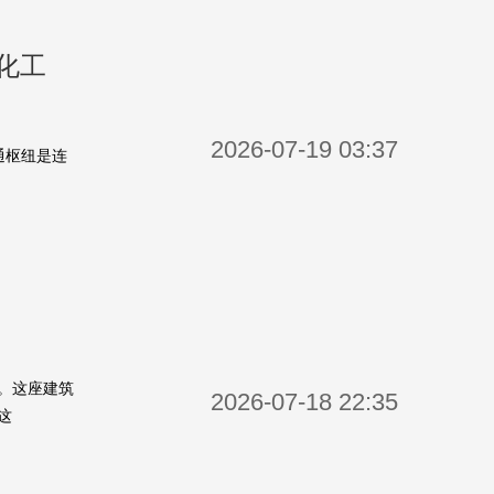
化工
2026-07-19 03:37
通枢纽是连
。这座建筑
2026-07-18 22:35
这