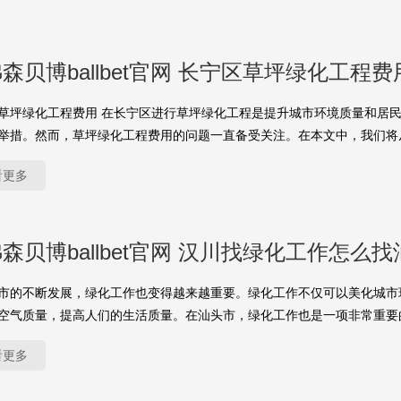
森贝博ballbet官网 长宁区草坪绿化工程费
草坪绿化工程费用 在长宁区进行草坪绿化工程是提升城市环境质量和居
举措。然而，草坪绿化工程费用的问题一直备受关注。在本文中，我们将
看更多
森贝博ballbet官网 汉川找绿化工作怎么
市的不断发展，绿化工作也变得越来越重要。绿化工作不仅可以美化城市
空气质量，提高人们的生活质量。在汕头市，绿化工作也是一项非常重要
看更多