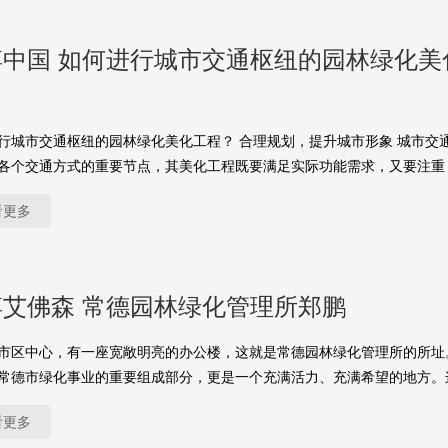
博中国 如何进行城市交通枢纽的园林绿化美
？
行城市交通枢纽的园林绿化美化工程？ 合理规划，提升城市形象 城市交
各个交通方式的重要节点，其美化工程既要满足实际功能需求，又要注重
看更多
博艾佛森 常德园林绿化管理所郑鹏
市区中心，有一座宽敞明亮的办公楼，这就是常德园林绿化管理所的所址
常德市绿化事业的重要组成部分，更是一个充满活力、充满希望的地方。
看更多