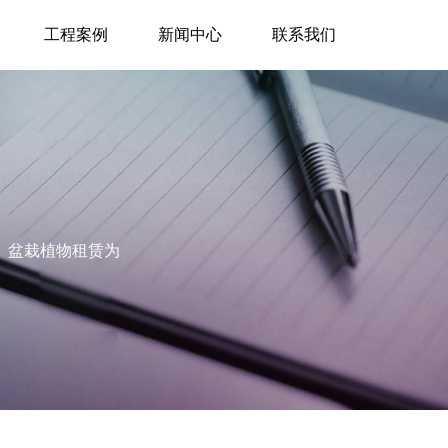
工程案例
新闻中心
联系我们
护、盆栽植物租赁为