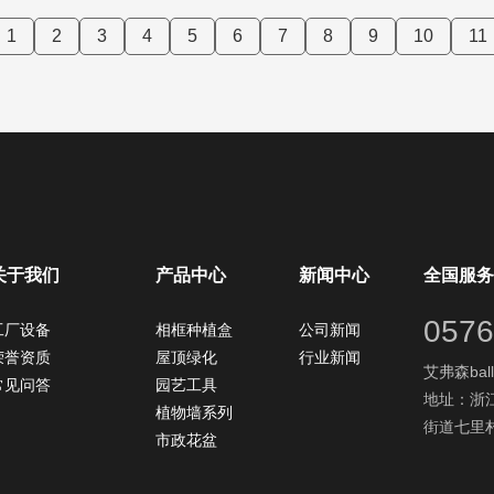
1
2
3
4
5
6
7
8
9
10
11
关于我们
产品中心
新闻中心
全国服务
0576
工厂设备
相框种植盒
公司新闻
荣誉资质
屋顶绿化
行业新闻
艾弗森ball
常见问答
园艺工具
地址：浙
植物墙系列
街道七里村
市政花盆