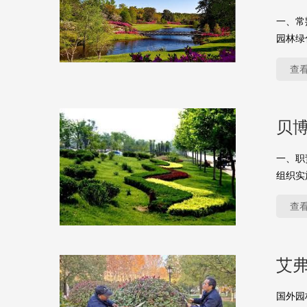
一、常
园林绿
查
贝
一、职
组织实
查
艾弗
国外园