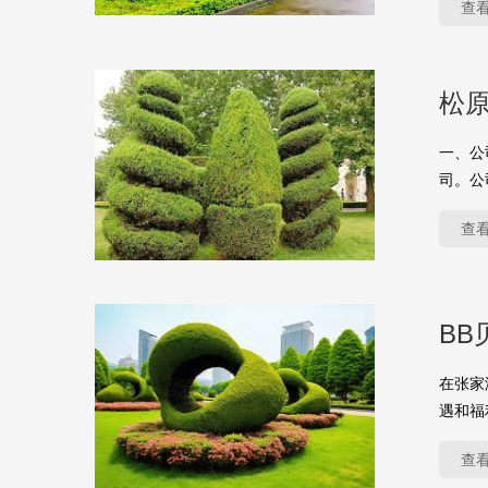
查
松
一、公
司。公
查
B
在张家
遇和福
查